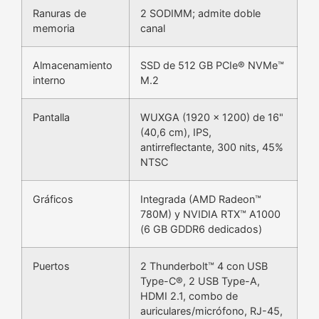
Ranuras de
2 SODIMM; admite doble
memoria
canal
Almacenamiento
SSD de 512 GB PCIe® NVMe™
interno
M.2
Pantalla
WUXGA (1920 x 1200) de 16"
(40,6 cm), IPS,
antirreflectante, 300 nits, 45%
NTSC
Gráficos
Integrada (AMD Radeon™
780M) y NVIDIA RTX™ A1000
(6 GB GDDR6 dedicados)
Puertos
2 Thunderbolt™ 4 con USB
Type-C®, 2 USB Type-A,
HDMI 2.1, combo de
auriculares/micrófono, RJ-45,